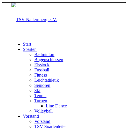
Start
Sparten
Badminton
Bogenschiessen
Eisstock
Fussball
Fitness
Leichtathletik
Senioren
Ski
Tennis
Turnen
Line Dance
Volleyball
Vorstand
Vorstand
TSV Spartenleiter